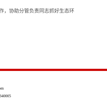
作
，协助分管负责同志抓好生态环
om
40005