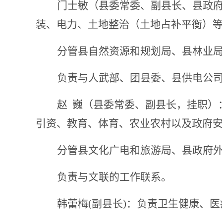
门士敏（县委常委、副县长、县政
装
、
电力
、土地整治（土地占补平衡）
分管县自然资源和规划局
、
县林业
负责与
人武
部
、
团县委、县供电公
赵
巍
（县委常委、
副县长
，
挂职）
引资
、
教育、体育、
农业农村
以及政府
分管县文化广电和旅游局
、
县政府
负责与文联的工作联系。
韩蕾梅
(副县长)：
负责卫生健康、医