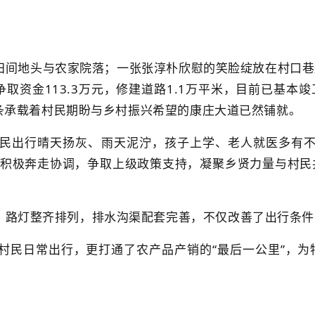
田间地头与农家院落；一张张淳朴欣慰的笑脸绽放在村口巷
取资金113.3万元，修建道路1.1万平米，目前已基本
一条承载着村民期盼与乡村振兴希望的康庄大道已然铺就。
民出行晴天扬灰、雨天泥泞，孩子上学、老人就医多有
意、积极奔走协调，争取上级政策支持，凝聚乡贤力量与村
，路灯整齐排列，排水沟渠配套完善，不仅改善了出行条件
村民日常出行，更打通了农产品产销的
“最后一公里”，