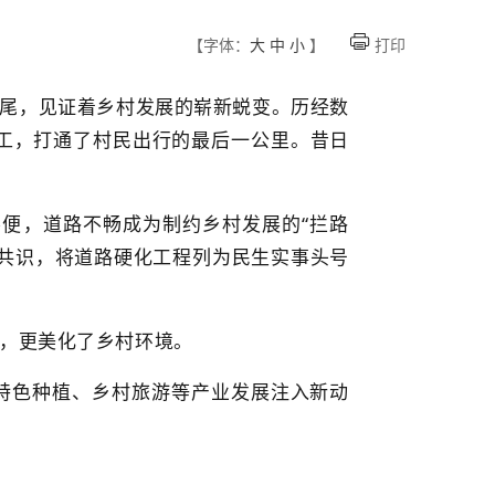
【字体：
大
中
小
】
打印
尾，见证着乡村发展的崭新蜕变。历经数
竣工，打通了村民出行的最后一
公里。
昔日
不便，道路不畅成为制约乡村发展的
“拦路
民共识，将道路硬化工程列为民生实事头号
，更美化了乡村环境。
为特色种植、乡村旅游等产业发展注入新动