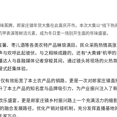
年味蒸腾，郎家庄镇年货大集在此喜庆开市。本次大集以“线下热
机甲表演等鲜活元素，成为冬日里一场别开生面的年味盛宴。
蜜薯、枣儿酒等各类农特产品琳琅满目。民众采购热情高涨
与欢呼此起彼伏。与之相映成趣的，还有“大黄蜂”机甲的
播达人与县融媒体记者穿梭其间，通过镜头将现场的火热
浸式赶集体验。
，不仅有效拓宽了本土农产品的销路，更是一次对郎家庄镇
升了本土产品的知名度与品牌吸引力，为产业振兴注入了
欢乐盛宴，更是郎家庄镇乡村振兴路上一个充满活力的缩
播”的融合发展路径，优化产销对接机制，充分发挥直播基
千家万户。