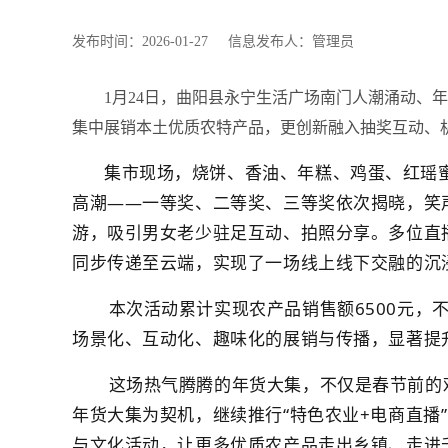
发布时间：2026-01-27 信息发布人：管理员
1月24日，曲阳县永宁生活广场南门人潮涌动、
集中展销本土优质农特产品，更创新融入抽奖互动、
集市现场，烧饼、香油、年糕、鸡蛋、红瑶
高潮
——一等奖、二等奖、三等奖依次揭晓，笑声
游，吸引男女老少驻足互动、拍照分享。多位直
同步传递至云端，实现了一场线上线下交融的沉
本次活动累计实现农产品销售额
6500元
场景化、互动化、趣味化的展销与传播，显著提
这场热气腾腾的年货大集，不仅是春节前的
年货大集为契机，继续推行
“特色农业+电商直
与文化活动，让更多优质农产品走出乡镇、走进