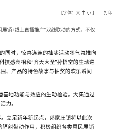
【字体：
大
中
小
】
打印
闹展销+线上直播推广”双线联动的方式，不仅
的同时，惊喜连连的抽奖活动将气氛推向
科技感亮相和“齐天大圣”孙悟空的生动巡
氛围、产品的特色故事与抽奖的欢乐瞬间
直播基地功能与效应的生动检验。大集通过
新活力。
影。立足新年新起点，郎家庄镇将以此次
地的辐射带动作用，积极组织各类惠民展销