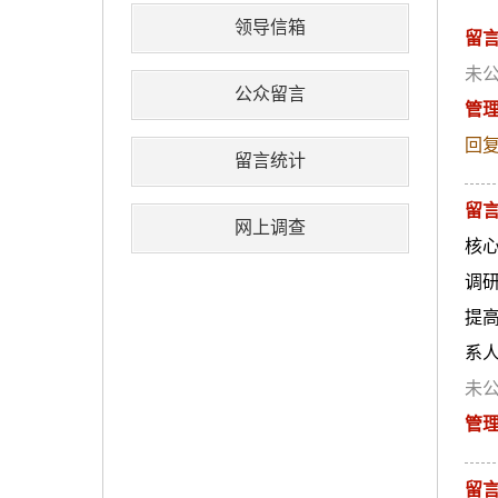
领导信箱
留
未公
公众留言
管
回复
留言统计
留
网上调查
核
调
提
系人
未公
管
留