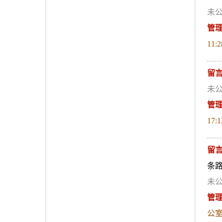
未公
管
11:2
留
未公
管
17:1
留
条
未公
管
公室