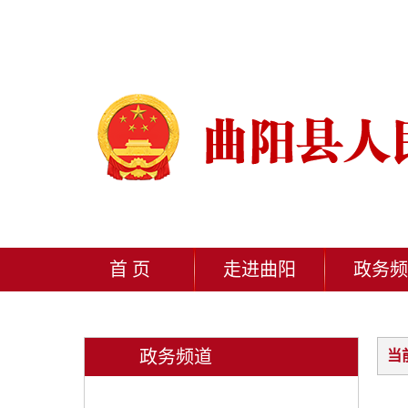
首 页
走进曲阳
政务频
政务频道
当