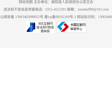
网站地图
主办单位：曲阳县人民政府办公室主办
违法和不良信息举报电话：0312-4212301 邮箱：xinxike999@163.com
规范性文件
0
0
公网安备 13063402000055号
冀icp备08102160号-2
网站标识码：13063400
第二十条第（五）项
信息内容
上一年项目数量
本年增
行政许可
0
0
其他对外管理服务事项
0
0
第二十条第（六）项